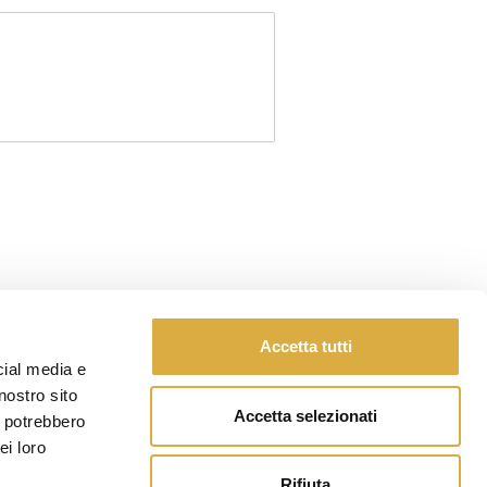
Accetta tutti
cial media e
nostro sito
Legal Note
Follow Us
Accetta selezionati
i potrebbero
ei loro
RIVACY POLICY
Rifiuta