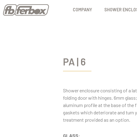
COMPANY
SHOWER ENCLO
PA | 6
Shower enclosure consisting of a lat
folding door with hinges. 6mm glass; 
aluminum profile at the base of the 
gaskets which deteriorate and turn y
treatment provided as an option.
GLASS: