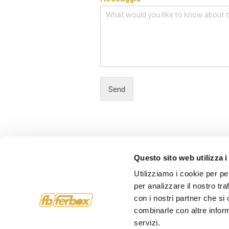
Send
Questo sito web utilizza i
Utilizziamo i cookie per pe
per analizzare il nostro tra
Info
con i nostri partner che si
combinarle con altre inform
FERBOX SRL
COMPANY
C.da Campiglione, 20
servizi.