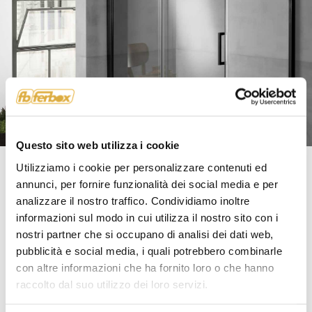
Questo sito web utilizza i cookie
Utilizziamo i cookie per personalizzare contenuti ed
Walk-in
annunci, per fornire funzionalità dei social media e per
Design e Funzionalità
analizzare il nostro traffico. Condividiamo inoltre
Rappresentano oggi una delle soluzioni più richieste,
informazioni sul modo in cui utilizza il nostro sito con i
tanto da diventare il punto di riferimento per
nostri partner che si occupano di analisi dei dati web,
progettare la stanza da bagno. Tutte le proposte di
pubblicità e social media, i quali potrebbero combinarle
Ferbox possono essere istallate su piatto doccia
con altre informazioni che ha fornito loro o che hanno
oppure a filo pavimento; i bracci fermavetro sono
raccolto dal suo utilizzo dei loro servizi.
sempre inclusi nel codice del prodotto, e possono
essere diagonali o longitudinali a seconda della