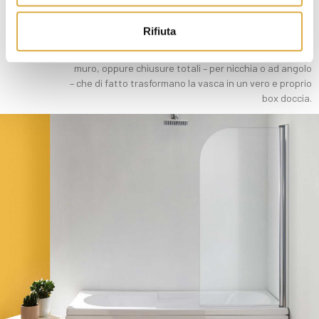
consentono di affiancare alle proprietà rilassanti della
vasca da bagno, la praticità di avere una copertura
Rifiuta
doccia. La versatilità dei nostri modelli include
soluzioni parziali, che si possono anche ripiegare a
muro, oppure chiusure totali – per nicchia o ad angolo
– che di fatto trasformano la vasca in un vero e proprio
box doccia.