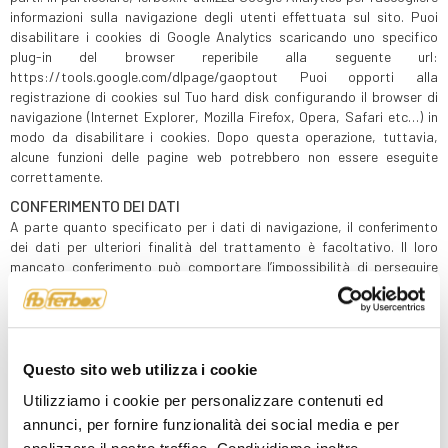
informazioni sulla navigazione degli utenti effettuata sul sito. Puoi
disabilitare i cookies di Google Analytics scaricando uno specifico
plug-in del browser reperibile alla seguente url:
https://tools.google.com/dlpage/gaoptout Puoi opporti alla
registrazione di cookies sul Tuo hard disk configurando il browser di
navigazione (Internet Explorer, Mozilla Firefox, Opera, Safari etc…) in
modo da disabilitare i cookies. Dopo questa operazione, tuttavia,
alcune funzioni delle pagine web potrebbero non essere eseguite
correttamente.
CONFERIMENTO DEI DATI
A parte quanto specificato per i dati di navigazione, il conferimento
dei dati per ulteriori finalità del trattamento è facoltativo. Il loro
mancato conferimento può comportare l’impossibilità di perseguire
tali ulteriori finalità.
FINALITÀ DEL TRATTAMENTO E
Questo sito web utilizza i cookie
AMBITO DI COMUNICAZIONE DEI DATI
Utilizziamo i cookie per personalizzare contenuti ed
PERSONALI
annunci, per fornire funzionalità dei social media e per
ferbox.it tratterà i Tuoi dati personali, per l’amministrazione tecnica