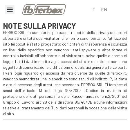
IT
EN
NOTE SULLA PRIVACY
FERBOX SRL ha come principio base il rispetto della privacy dei propri
abbonati e di tutti quei visitatori che non lo sono; pertanto l’utilizzo del
sito ferbox.it è stato progettato con criteri di trasparenza e sicurezza
on-line. Nello specifico non vengono usati spyware o altre forme di
controllo invisibili all’abbonato o al visitatore, salvo quelle a norma di
legge. Tutti i dati in merito agli accessi del sito in questione, non sono
oggetto di comunicazione o diffusione di qualsiasi genere a terze parti.
I vari login riguardo gli accessi da reti diverse da quelle di ferbox.it,
vengono memorizzati; nello specifico sono tenuti gli indirizzi IP, la data
e ora di accesso degli utenti che accedono. FERBOX SRL Ti fornisce ai
sensi dell’articolo 13 del D.lgs 196/2003 (Codice in materia di
protezione dei dati personali) e della Raccomandazione n.2/2001 del
Gruppo di Lavoro art 29 della direttiva 95/46/CE alcune informazioni
relative al trattamento dei Tuoi dati personali in occasione della visita
al sito.