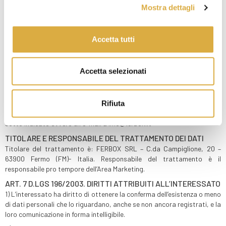
Mostra dettagli
I TUOI DIRITTI
In ogni momento potrai ottenere la cancellazione, la trasformazione in
Accetta tutti
forma anonima, la copia, l’aggiornamento, la rettifica o integrazione, il
blocco dei dati trattati in violazione di legge secondo quanto previsto
dall’art. 7 del D.Lgs. 196/2003 riportato per esteso in calce alla
Accetta selezionati
presente informativa. Avrai il diritto di opporti in ogni caso ad ogni
trattamento dei tuoi dati personali che sia effettuato per finalità di
informazione commerciale e di marketing in generale e di opporti per
Rifiuta
motivi legittimi al trattamento dei Tuoi dati per altre finalità. Per
l’esercizio dei Tuoi diritti, puoi inviare una comunicazione all’indirizzo
sotto indicato ovvero un e-mail a info@ferbox.it
TITOLARE E RESPONSABILE DEL TRATTAMENTO DEI DATI
Titolare del trattamento è: FERBOX SRL – C.da Campiglione, 20 –
63900 Fermo (FM)- Italia. Responsabile del trattamento è il
responsabile pro tempore dell’Area Marketing.
ART. 7 D.LGS 196/2003. DIRITTI ATTRIBUITI ALL’INTERESSATO
1) L’interessato ha diritto di ottenere la conferma dell’esistenza o meno
di dati personali che lo riguardano, anche se non ancora registrati, e la
loro comunicazione in forma intelligibile.