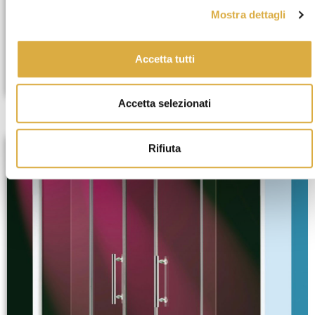
Mostra dettagli
Accetta tutti
BLOOM BATH
Accetta selezionati
Rifiuta