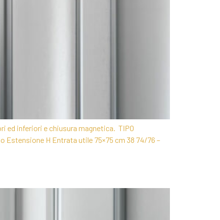
ori ed inferiori e chiusura magnetica. TIPO
tensione H Entrata utile 75×75 cm 38 74/76 –