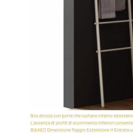
Box doccia con porte che ruotano interno ed esterno 
L’assenza di profili di scorrimento inferiori c
BIANCO Dimensione Raggio Estensione H Entrata ut