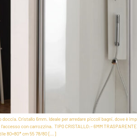
doccia. Cristallo 6mm. Ideale per arredare piccoli bagni, dove è im
onsente l’accesso con carrozzina. TIPO CRISTALLO:– 6MM TRASPAR
ile 80×80* cm 55 78/80 […]