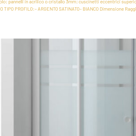
lo; pannelli in acrilico o cristallo 3mm; cuscinetti eccentrici superi
IPO PROFILO:– ARGENTO SATINATO– BIANCO Dimensione Raggio Es