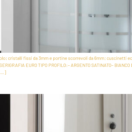
lo; cristalli fissi da 3mm e portine scorrevoli da 6mm; cuscinetti ec
RIGRAFIA EURO TIPO PROFILO:– ARGENTO SATINATO– BIANCO Dime
[…]