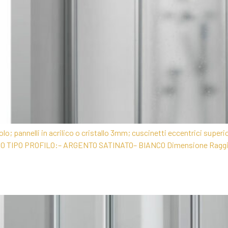
lo; pannelli in acrilico o cristallo 3mm; cuscinetti eccentrici superi
IPO PROFILO:– ARGENTO SATINATO– BIANCO Dimensione Raggio Es