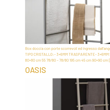
Box doccia con porte scorrevoli ed ingresso dall’ango
TIPO CRISTALLO:– 3+6MM TRASPARENTE– 3+6MM SE
80×80 cm 55 78/80 – 78/80 195 cm 45 cm 90×90 cm 
OASIS