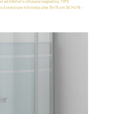
ori ed inferiori e chiusura magnetica. TIPO
tensione H Entrata utile 75×75 cm 38 74/76 –