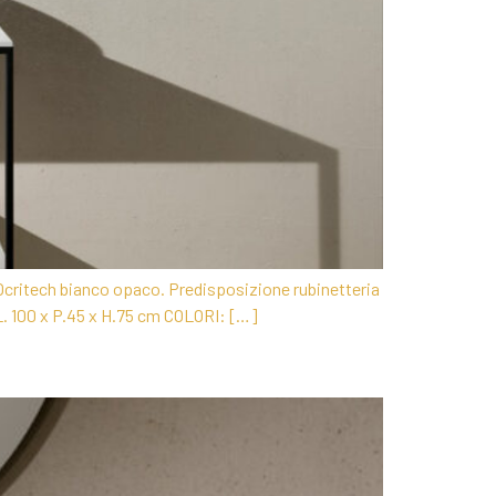
 Ocritech bianco opaco. Predisposizione rubinetteria
L. 100 x P.45 x H.75 cm COLORI: […]