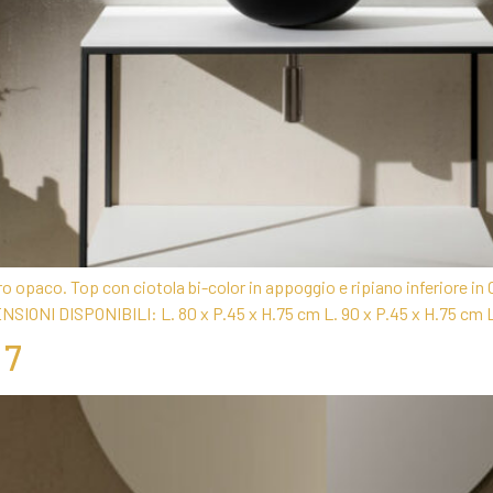
 opaco. Top con ciotola bi-color in appoggio e ripiano inferiore in
NSIONI DISPONIBILI: L. 80 x P.45 x H.75 cm L. 90 x P.45 x H.75 cm 
 7