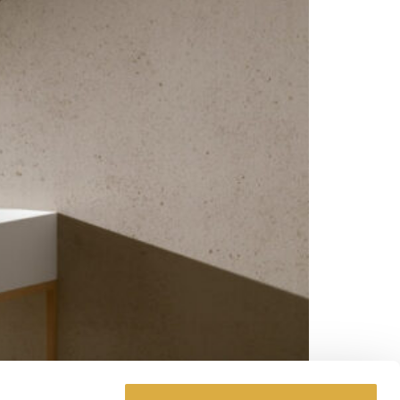
 Ocritech bianco opaco. Piletta a scarico libero