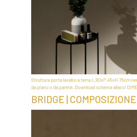
Struttura porta lavabo a terra L.90xP.45xH.75cm nero
da piano o da parete. Download schema allacci DIME
BRIDGE | COMPOSIZIONE