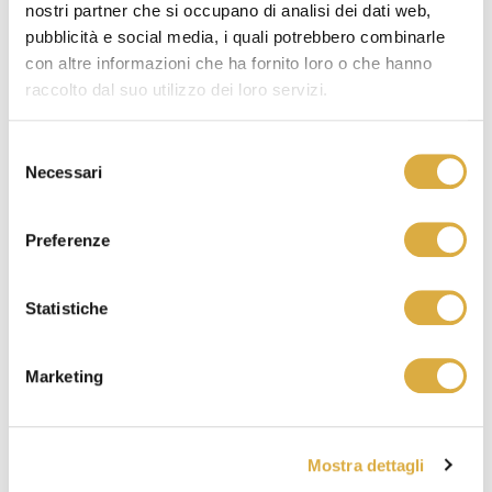
FERMO
nostri partner che si occupano di analisi dei dati web,
pubblicità e social media, i quali potrebbero combinarle
con altre informazioni che ha fornito loro o che hanno
C.da Campiglione, 20
63900 Fermo (FM)
raccolto dal suo utilizzo dei loro servizi.
Tel.
+39.0734.628017
Fax +39.0734.628718
Selezione
fermostore@ferbox.it
Necessari
del
consenso
RECANATI
Preferenze
Via F.lli Maggini snc
Statistiche
62019 Recanati (MC
)
Tel.
+39.071.7578064
Fax +39.071.7578759
Marketing
recanatistore@ferbox.it
SAN BENEDETTO
Mostra dettagli