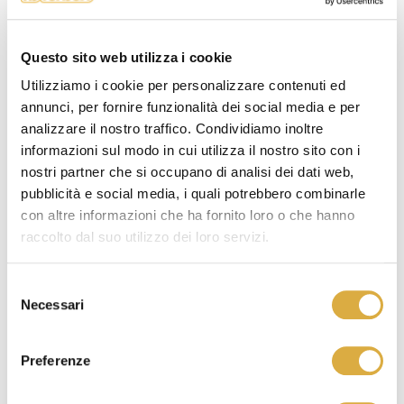
Questo sito web utilizza i cookie
Utilizziamo i cookie per personalizzare contenuti ed
annunci, per fornire funzionalità dei social media e per
analizzare il nostro traffico. Condividiamo inoltre
informazioni sul modo in cui utilizza il nostro sito con i
nostri partner che si occupano di analisi dei dati web,
pubblicità e social media, i quali potrebbero combinarle
con altre informazioni che ha fornito loro o che hanno
Dimensione
Estensione
H
Entrata utile
raccolto dal suo utilizzo dei loro servizi.
50 cm*
48/50
200 cm
-
Selezione
60 cm*
58/60
200 cm
-
Necessari
del
consenso
70 cm*
68/70
200 cm
-
Preferenze
80 cm*
78/80
200 cm
-