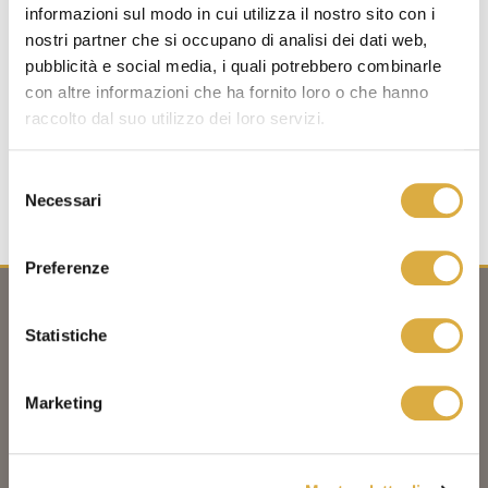
informazioni sul modo in cui utilizza il nostro sito con i
nostri partner che si occupano di analisi dei dati web,
pubblicità e social media, i quali potrebbero combinarle
con altre informazioni che ha fornito loro o che hanno
Struttura porta lavabo sospesa L.90xP.45xH.37cm grigio
raccolto dal suo utilizzo dei loro servizi.
opaco. Top con porta salviette laterale e ciotola in appoggio in
Ocritech; ripiano inferiore bianco opaco in alluminio.
Selezione
Predisposizione rubinetteria da parete o da piano. Download
Necessari
del
schema allacci DIMENSIONI DISPONIBILI: L. 80 x P.45 x H.37 cm
consenso
L. 90 x P.45 x H.37 cm L. 100 x P.45 x […]
Preferenze
Statistiche
FERBOX SRL
C.da Campiglione, 20
63900 Fermo (FM) – Italia
Marketing
Tel
+39.0734.628919
info@ferbox.it